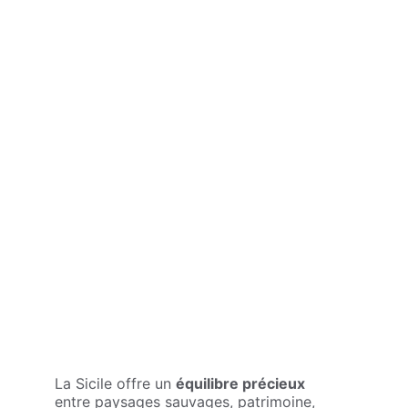
- LA SICILE -
Nature brute, villages 
vivants et douceur 
italienne
La Sicile offre un 
équilibre précieux
entre paysages sauvages, patrimoine, 